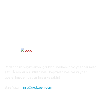
Eğitim
29
Yaşam
27
Oyun Dünyası
25
Kripto Para
23
Redzeen ile yayımlanan içerikler, markamız ve yazarlarımıza
aittir. İçeriklerin alıntılanması, kopyalanması ve kaynak
gösterilmeden paylaşılması yasaktır!
Bize Yazın!:
info@redzeen.com