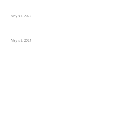
Yabancı Dizi Halo 1. Sezon Türkçe Dublaj İzle
Mayıs 1, 2022
15 ülkeden gelenlerden PCR testi istenmeyecek
Mayıs 2, 2021
Popüler Kategoriler
Gündem
283
Ekonomi & Finans
96
Teknoloji
77
Sağlık
56
Dizi & Film
38
Dünya
37
Eğlence
30
Spor
29