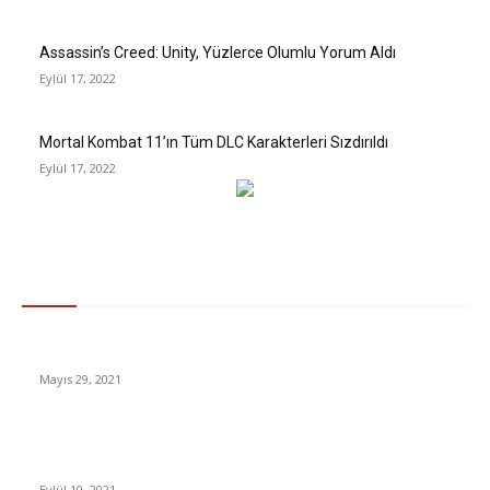
Assassin’s Creed: Unity, Yüzlerce Olumlu Yorum Aldı
Eylül 17, 2022
Mortal Kombat 11’ın Tüm DLC Karakterleri Sızdırıldı
Eylül 17, 2022
Gündem
AÖF Sınav Tarihleri Belli Oldu, AÖF Sınav Giriş Ekranı
Mayıs 29, 2021
Ford, Yeni Ranger’ın Zor Şartlarda Performans Sergilediği
Videosunu Paylaştı [Video]
Eylül 10, 2021