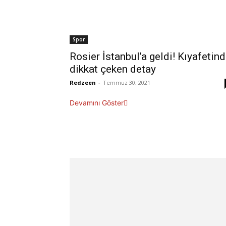
Spor
Rosier İstanbul’a geldi! Kıyafetin
dikkat çeken detay
Redzeen
-
Temmuz 30, 2021
Devamını Göster