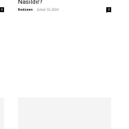
Nasıldır?
Redzeen
-
Şubat 16, 2024
0
0