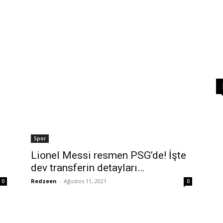
i
Spor
Lionel Messi resmen PSG’de! İşte
dev transferin detayları…
Redzeen
-
Ağustos 11, 2021
0
0