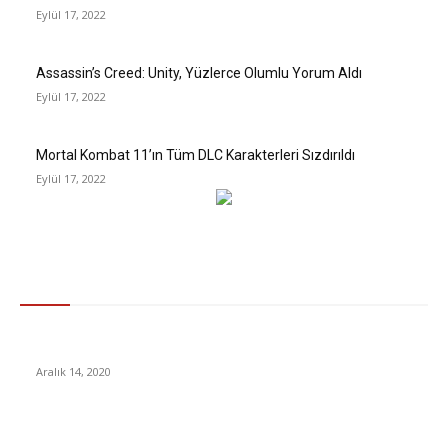
Eylül 17, 2022
Assassin’s Creed: Unity, Yüzlerce Olumlu Yorum Aldı
Eylül 17, 2022
Mortal Kombat 11’ın Tüm DLC Karakterleri Sızdırıldı
Eylül 17, 2022
Gündem
Eminönü Alibeyköy Tramvay Hattı’nın ilk etabı açıldı
Aralık 14, 2020
Epic Games Store, 77 TL’lik oyunu kısa süreyle ücretsiz yaptı