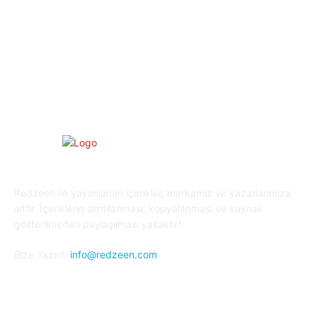
Yaşam
27
Oyun Dünyası
25
Kripto Para
23
Redzeen ile yayımlanan içerikler, markamız ve yazarlarımıza
aittir. İçeriklerin alıntılanması, kopyalanması ve kaynak
gösterilmeden paylaşılması yasaktır!
Bize Yazın!:
info@redzeen.com