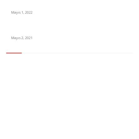
Yabancı Dizi Halo 1. Sezon Türkçe Dublaj İzle
Mayıs 1, 2022
15 ülkeden gelenlerden PCR testi istenmeyecek
Mayıs 2, 2021
Popüler Kategoriler
Gündem
283
Ekonomi & Finans
96
Teknoloji
77
Sağlık
56
Dizi & Film
38
Dünya
37
Eğlence
30
Spor
29
Eğitim
29