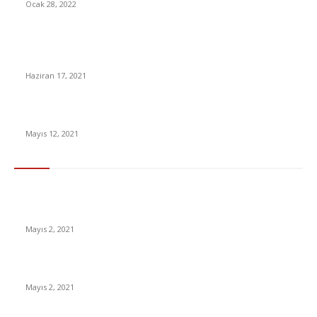
Ocak 28, 2022
İphone 13 ne zaman piyasaya sürülecek? İphone 13 Fiyatı ne
kadar ?
Haziran 17, 2021
Arefe Günü ve Bayramda Marketler Açık mı?
Mayıs 12, 2021
En Çok Tıklananlar
İzlemeniz Gereken En iyi Yabancı Diziler | IMDb Puanı 8 üzeri
Diziler
Mayıs 2, 2021
İnsanlık bir milyon yıl sonra neye benzeyecek?
Mayıs 2, 2021