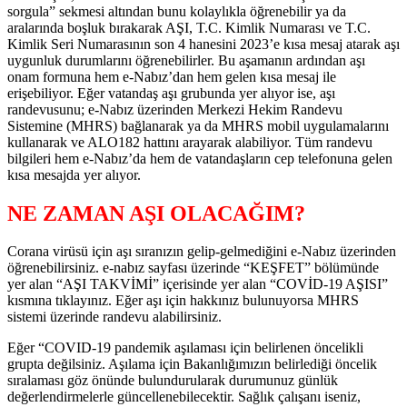
sorgula” sekmesi altından bunu kolaylıkla öğrenebilir ya da
aralarında boşluk bırakarak AŞI, T.C. Kimlik Numarası ve T.C.
Kimlik Seri Numarasının son 4 hanesini 2023’e kısa mesaj atarak aşı
uygunluk durumlarını öğrenebilirler. Bu aşamanın ardından aşı
onam formuna hem e-Nabız’dan hem gelen kısa mesaj ile
erişebiliyor. Eğer vatandaş aşı grubunda yer alıyor ise, aşı
randevusunu; e-Nabız üzerinden Merkezi Hekim Randevu
Sistemine (MHRS) bağlanarak ya da MHRS mobil uygulamalarını
kullanarak ve ALO182 hattını arayarak alabiliyor. Tüm randevu
bilgileri hem e-Nabız’da hem de vatandaşların cep telefonuna gelen
kısa mesajda yer alıyor.
NE ZAMAN AŞI OLACAĞIM?
Corana virüsü için aşı sıranızın gelip-gelmediğini e-Nabız üzerinden
öğrenebilirsiniz. e-nabız sayfası üzerinde “KEŞFET” bölümünde
yer alan “AŞI TAKVİMİ” içerisinde yer alan “COVİD-19 AŞISI”
kısmına tıklayınız. Eğer aşı için hakkınız bulunuyorsa MHRS
sistemi üzerinde randevu alabilirsiniz.
Eğer “COVID-19 pandemik aşılaması için belirlenen öncelikli
grupta değilsiniz. Aşılama için Bakanlığımızın belirlediği öncelik
sıralaması göz önünde bulundurularak durumunuz günlük
değerlendirmelerle güncellenebilecektir. Sağlık çalışanı iseniz,