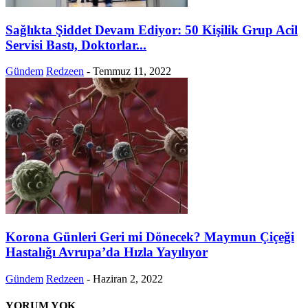
Sağlıkta Şiddet Devam Ediyor: 50 Kişilik Grup Acil
Servisi Bastı, Doktorlar...
Gündem
Redzeen
-
Temmuz 11, 2022
Korona Günleri Geri mi Dönecek? Maymun Çiçeği
Hastalığı Avrupa’da Hızla Yayılıyor
Gündem
Redzeen
-
Haziran 2, 2022
YORUM YOK