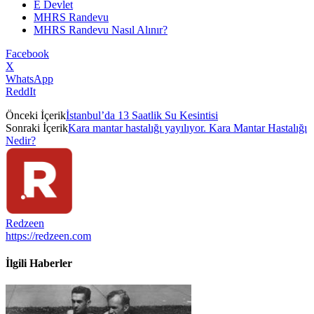
E Devlet
MHRS Randevu
MHRS Randevu Nasıl Alınır?
Facebook
X
WhatsApp
ReddIt
Önceki İçerik
İstanbul’da 13 Saatlik Su Kesintisi
Sonraki İçerik
Kara mantar hastalığı yayılıyor. Kara Mantar Hastalığı
Nedir?
Redzeen
https://redzeen.com
İlgili Haberler