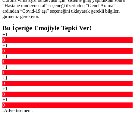
Corona virüs aşısı randevusu için, sisteme giriş yapıldıktan sonra
“Hastane randevusu al” seçeneği üzerinden “Genel Arama”
ardından “Covid-19 aşı” seçeneğini tıklayarak gerekli bilgileri
girmeniz gerekiyor.
Bu İçeriğe Emojiyle Tepki Ver!
+1
0
+1
0
+1
1
+1
1
+1
0
+1
0
+1
0
-Advertisement-