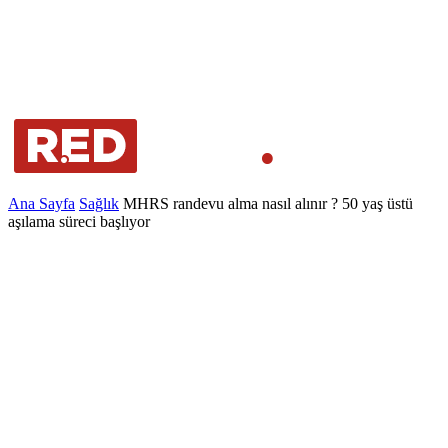
Ana Sayfa
Sağlık
MHRS randevu alma nasıl alınır ? 50 yaş üstü
aşılama süreci başlıyor