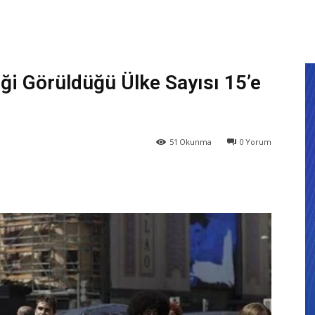
i Görüldüğü Ülke Sayısı 15’e
51
Okunma
0
Yorum
X
WhatsApp
ReddIt