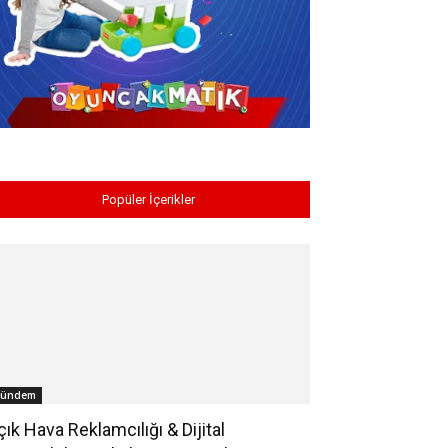
Popüler İçerikler
ündem
çık Hava Reklamcılığı & Dijital