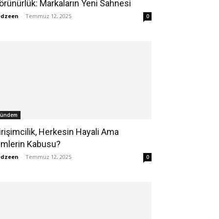
örünürlük: Markaların Yeni Sahnesi
edzeen
-
Temmuz 12, 2025
0
ündem
irişimcilik, Herkesin Hayali Ama
imlerin Kabusu?
edzeen
-
Temmuz 12, 2025
0