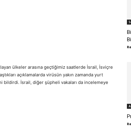
S
B
B
R
ayan ülkeler arasına geçtiğimiz saatlerde İsrail, İsviçre
aylaştıkları açıklamalarda virüsün yakın zamanda yurt
i bildirdi. İsrail, diğer şüpheli vakaları da incelemeye
A
P
R