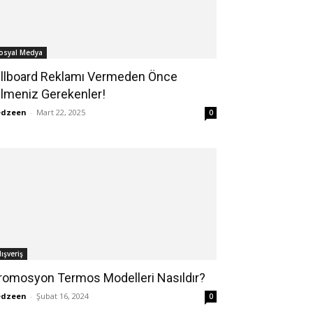
osyal Medya
illboard Reklamı Vermeden Önce
ilmeniz Gerekenler!
edzeen
-
Mart 22, 2025
0
lışveriş
romosyon Termos Modelleri Nasıldır?
edzeen
-
Şubat 16, 2024
0