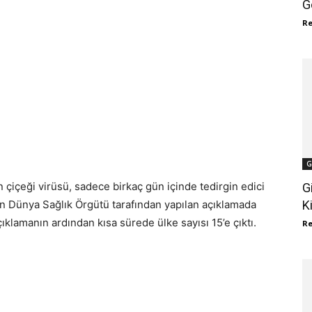
G
R
G
çiçeği virüsü, sadece birkaç gün içinde tedirgin edici
G
K
n Dünya Sağlık Örgütü tarafından yapılan açıklamada
açıklamanın ardından kısa sürede ülke sayısı 15’e çıktı.
R