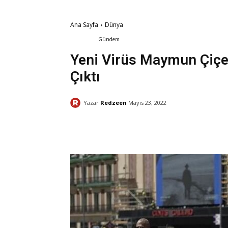
Ana Sayfa
Dünya
Dünya
Gündem
Sağlık
Yeni Virüs Maymun Çiçeğ
Çıktı
Yazar
Redzeen
Mayıs 23, 2022
Facebook
Paylaş