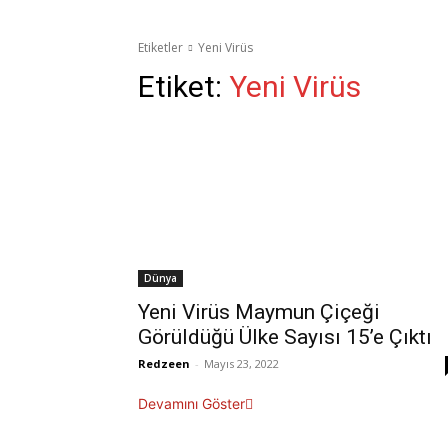
Etiketler
Yeni Virüs
Etiket:
Yeni Virüs
Dünya
Yeni Virüs Maymun Çiçeği
Görüldüğü Ülke Sayısı 15’e Çıktı
Redzeen
-
Mayıs 23, 2022
Devamını Göster