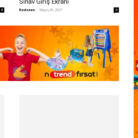
Sınav Giriş Ekranı
Redzeen
-
Mayıs 29, 2021
0
0