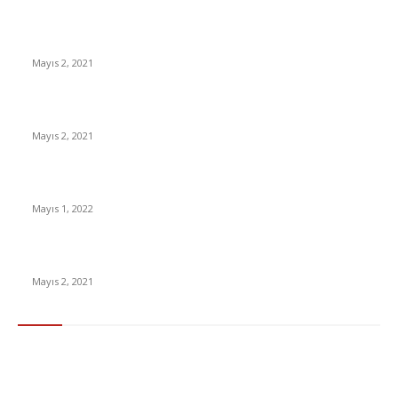
İzlemeniz Gereken En iyi Yabancı Diziler | IMDb Puanı 8 üzeri
Diziler
Mayıs 2, 2021
İnsanlık bir milyon yıl sonra neye benzeyecek?
Mayıs 2, 2021
Yabancı Dizi Halo 1. Sezon Türkçe Dublaj İzle
Mayıs 1, 2022
15 ülkeden gelenlerden PCR testi istenmeyecek
Mayıs 2, 2021
Popüler Kategoriler
Gündem
283
Ekonomi & Finans
96