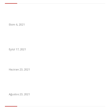
Mark Zuckerberg, Facebook’un Tüm Kirli Çamaşırlarını Ortaya
Döken Eski Yöneticiye Cevap Verdi
Ekim 6, 2021
Marvel İlk Asyalı Kahramanı Shang-Chi, Ama Çin’de
Gösterilemeyebilir
Eylül 17, 2021
Sedat Peker’den Süleyman Soylu iddiası
Haziran 23, 2021
DSİ işçi alımı İŞKUR başvuru ekranı! DSİ 2 bin 5 sürekli personel
alımı başvurusu nasıl yapılır?
Ağustos 23, 2021
En Çok Tıklananlar