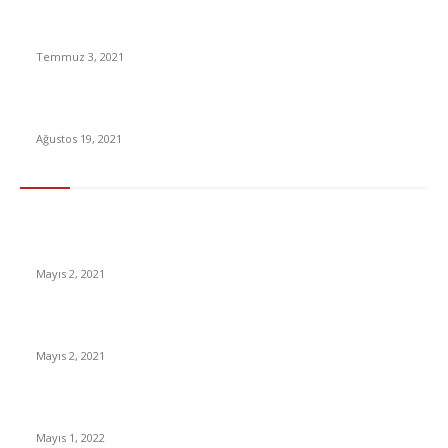
Açık Lise AÖL sınav tarihleri ve sınav takvimi 2021 açıklandı!
AÖL sınavı ne zaman?
Temmuz 3, 2021
Ozan Tufan: Fenerbahçe milli futbolcuyu Watford’a kiraladı
Ağustos 19, 2021
En Çok Tıklananlar
İzlemeniz Gereken En iyi Yabancı Diziler | IMDb Puanı 8 üzeri
Diziler
Mayıs 2, 2021
İnsanlık bir milyon yıl sonra neye benzeyecek?
Mayıs 2, 2021
Yabancı Dizi Halo 1. Sezon Türkçe Dublaj İzle
Mayıs 1, 2022