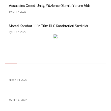
Assassin’s Creed: Unity, Yüzlerce Olumlu Yorum Aldı
Eylül 17, 2022
Mortal Kombat 11’ın Tüm DLC Karakterleri Sızdırıldı
Eylül 17, 2022
Gündem
‘Distribütör Garantili’ Ürün Ne Demek, Güvenilir mi?
Nisan 14, 2022
YouTube’da 10 Milyar İzlenmeyi Geçen İlk Video Oldu [Video]
Ocak 14, 2022