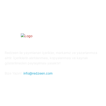
Oyun Dünyası
25
Kripto Para
23
Redzeen ile yayımlanan içerikler, markamız ve yazarlarımıza
aittir. İçeriklerin alıntılanması, kopyalanması ve kaynak
gösterilmeden paylaşılması yasaktır!
Bize Yazın!:
info@redzeen.com
Bizi Takip Edin!