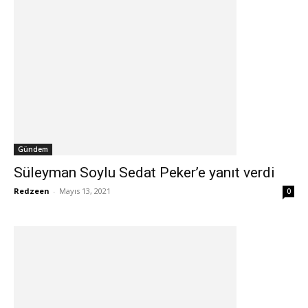
Gündem
Süleyman Soylu Sedat Peker’e yanıt verdi
Redzeen
-
Mayıs 13, 2021
0