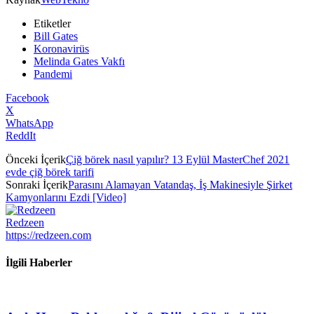
Etiketler
Bill Gates
Koronavirüs
Melinda Gates Vakfı
Pandemi
Facebook
X
WhatsApp
ReddIt
Önceki İçerik
Çiğ börek nasıl yapılır? 13 Eylül MasterChef 2021
evde çiğ börek tarifi
Sonraki İçerik
Parasını Alamayan Vatandaş, İş Makinesiyle Şirket
Kamyonlarını Ezdi [Video]
Redzeen
https://redzeen.com
İlgili Haberler