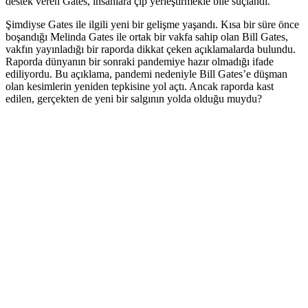
destek veren Gates, insanlara çip yerleştirmekle bile suçlandı.
Şimdiyse Gates ile ilgili yeni bir gelişme yaşandı. Kısa bir süre önce
boşandığı Melinda Gates ile ortak bir vakfa sahip olan Bill Gates,
vakfın yayınladığı bir raporda dikkat çeken açıklamalarda bulundu.
Raporda dünyanın bir sonraki pandemiye hazır olmadığı ifade
ediliyordu. Bu açıklama, pandemi nedeniyle Bill Gates’e düşman
olan kesimlerin yeniden tepkisine yol açtı. Ancak raporda kast
edilen, gerçekten de yeni bir salgının yolda olduğu muydu?