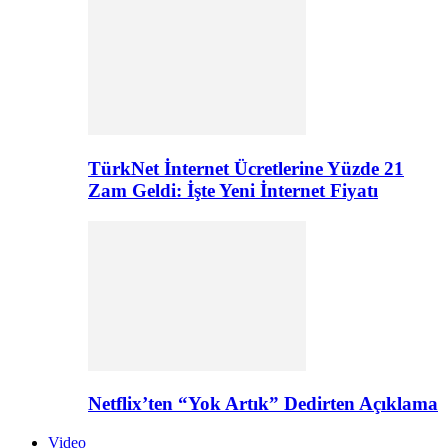
TürkNet İnternet Ücretlerine Yüzde 21
Zam Geldi: İşte Yeni İnternet Fiyatı
Netflix’ten “Yok Artık” Dedirten Açıklama
Video