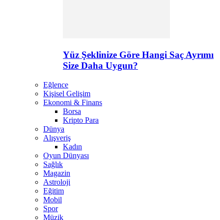
Yüz Şeklinize Göre Hangi Saç Ayrımı
Size Daha Uygun?
Eğlence
Kişisel Gelişim
Ekonomi & Finans
Borsa
Kripto Para
Dünya
Alışveriş
Kadın
Oyun Dünyası
Sağlık
Magazin
Astroloji
Eğitim
Mobil
Spor
Müzik