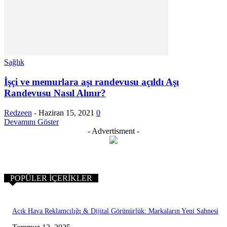
Sağlık
İşçi ve memurlara aşı randevusu açıldı Aşı
Randevusu Nasıl Alınır?
Redzeen
-
Haziran 15, 2021
0
Devamını Göster
- Advertisment -
POPÜLER İÇERIKLER
Açık Hava Reklamcılığı & Dijital Görünürlük: Markaların Yeni Sahnesi