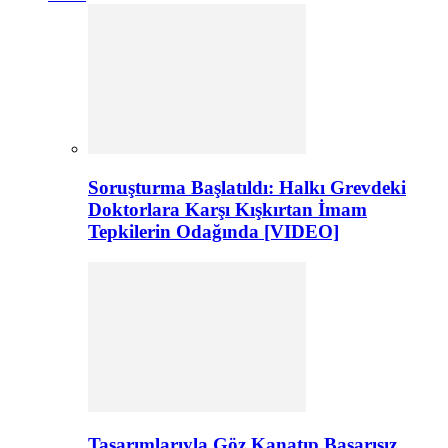
Soruşturma Başlatıldı: Halkı Grevdeki
Doktorlara Karşı Kışkırtan İmam
Tepkilerin Odağında [VIDEO]
Tasarımlarıyla Göz Kanatıp Başarısız