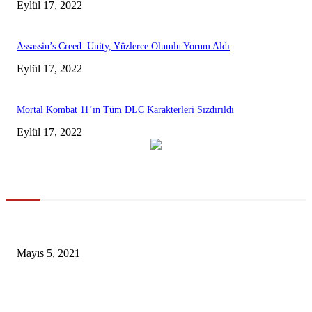
Eylül 17, 2022
Assassin’s Creed: Unity, Yüzlerce Olumlu Yorum Aldı
Eylül 17, 2022
Mortal Kombat 11’ın Tüm DLC Karakterleri Sızdırıldı
Eylül 17, 2022
Gündem
ABD, Hakan Atilla’ya 10 yıl ticaret yasağı getirdi
Mayıs 5, 2021
Microsoft, Office Insider’a Yeni Bir Aktüelleştirme Getirdi