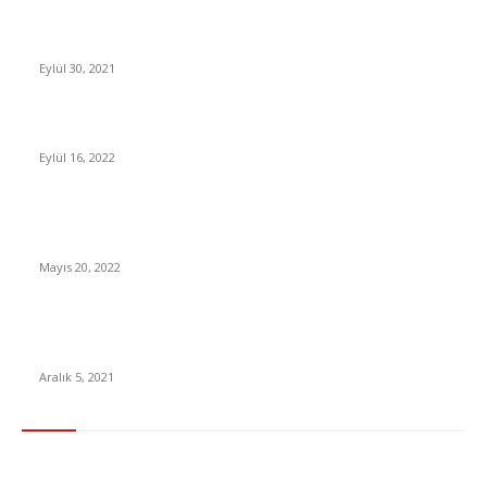
İkinci el telefon Piyasasında KDV, yüzde 1’e indirildi
Eylül 30, 2021
Netflix, Rastgele Oynatma Seçeneğini Test Ediyor
Eylül 16, 2022
İnsanın Hayat Kalitesini Düşüren Mide Bulantısına İyi Gelen 9
Besin
Mayıs 20, 2022
Merakla Beklenen Spider Man filminin yeni fragmanı
yayınlandı! [VİDEO]
Aralık 5, 2021
En Çok Tıklananlar
İzlemeniz Gereken En iyi Yabancı Diziler | IMDb Puanı 8 üzeri