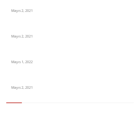
Diziler
Mayıs 2, 2021
İnsanlık bir milyon yıl sonra neye benzeyecek?
Mayıs 2, 2021
Yabancı Dizi Halo 1. Sezon Türkçe Dublaj İzle
Mayıs 1, 2022
15 ülkeden gelenlerden PCR testi istenmeyecek
Mayıs 2, 2021
Popüler Kategoriler
Gündem
283
Ekonomi & Finans
96
Teknoloji
77