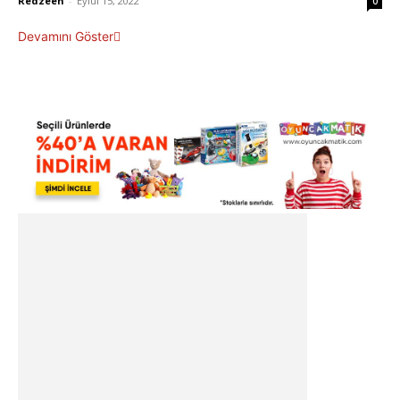
Redzeen
-
Eylül 15, 2022
0
Devamını Göster