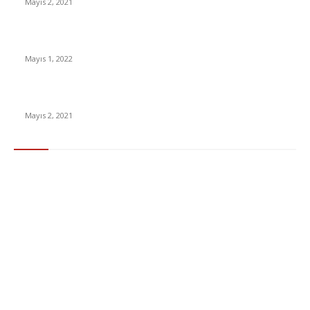
Mayıs 2, 2021
Yabancı Dizi Halo 1. Sezon Türkçe Dublaj İzle
Mayıs 1, 2022
15 ülkeden gelenlerden PCR testi istenmeyecek
Mayıs 2, 2021
Popüler Kategoriler
Gündem
283
Ekonomi & Finans
96
Teknoloji
77
Sağlık
56
Dizi & Film
38
Dünya
37
Eğlence
30