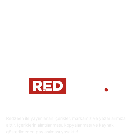
Spor
29
Eğitim
29
Yaşam
27
Oyun Dünyası
25
Kripto Para
23
Redzeen ile yayımlanan içerikler, markamız ve yazarlarımıza
aittir. İçeriklerin alıntılanması, kopyalanması ve kaynak
gösterilmeden paylaşılması yasaktır!