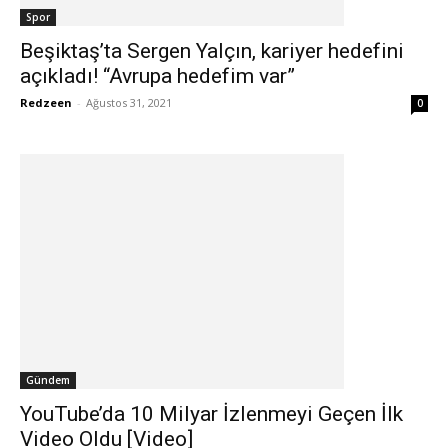
Spor
Beşiktaş’ta Sergen Yalçın, kariyer hedefini
açıkladı! “Avrupa hedefim var”
Redzeen
-
Ağustos 31, 2021
0
Gündem
YouTube’da 10 Milyar İzlenmeyi Geçen İlk
Video Oldu [Video]