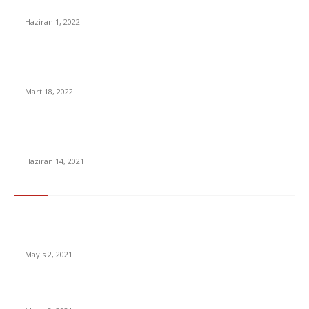
Kadir Şeker’e Tahliye Yolu: Yargıtay Verilen Cezayı Bozdu
Haziran 1, 2022
Yurt Dışına Çıkış Harçlarına Yüzde 200 Zam Geldi: İşte
Vatandaşların Yeni Zamma Tepkileri
Mart 18, 2022
Survivor’da kim elendi? 13 – 14 Haziran 2021 Survivor SMS oy
sıralaması belli oldu! Survivor’da bu akşam kim elendi?
Haziran 14, 2021
En Çok Tıklananlar
İzlemeniz Gereken En iyi Yabancı Diziler | IMDb Puanı 8 üzeri
Diziler
Mayıs 2, 2021
İnsanlık bir milyon yıl sonra neye benzeyecek?