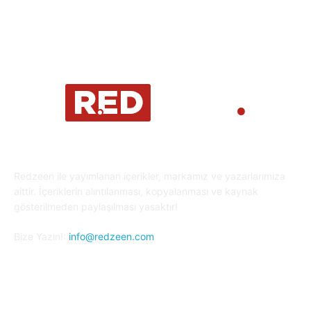
Kripto Para
23
Redzeen ile yayımlanan içerikler, markamız ve yazarlarımıza
aittir. İçeriklerin alıntılanması, kopyalanması ve kaynak
gösterilmeden paylaşılması yasaktır!
Bize Yazın!:
info@redzeen.com
Bizi Takip Edin!