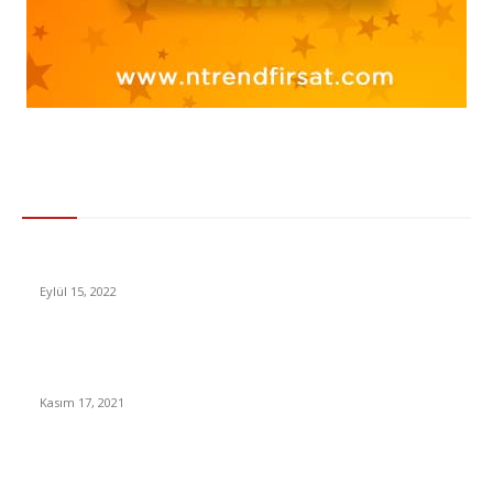
Gündem
DPU Siber Güvenlik Workshop Aktifliği, 27-28 Nisan’da
Eylül 15, 2022
Bir Oyuncu, Battlefield 2042’de Sadece 1 Saniyede 16 ‘Kill’ Aldı
[Video]
Kasım 17, 2021
Macaristan – Portekiz maçı ne zaman, saat kaçta, hangi
kanalda?