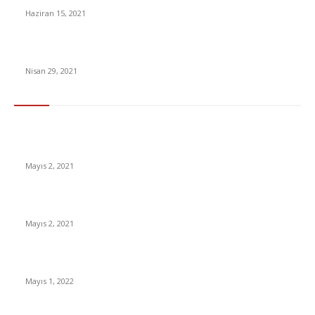
Haziran 15, 2021
Covid aşısı: Rus aşısı Sputnik V’nin etkinlik oranı yüzde 91,6
Nisan 29, 2021
En Çok Tıklananlar
İzlemeniz Gereken En iyi Yabancı Diziler | IMDb Puanı 8 üzeri
Diziler
Mayıs 2, 2021
İnsanlık bir milyon yıl sonra neye benzeyecek?
Mayıs 2, 2021
Yabancı Dizi Halo 1. Sezon Türkçe Dublaj İzle
Mayıs 1, 2022