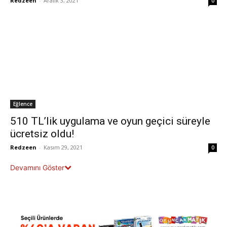
Redzeen
-
Aralık 3, 2021
0
Eğlence
510 TL’lik uygulama ve oyun geçici süreyle
ücretsiz oldu!
Redzeen
-
Kasım 29, 2021
0
Devamını Göster