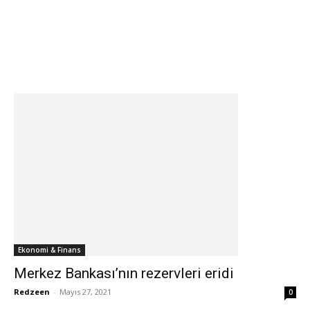
Ekonomi & Finans
Merkez Bankası’nın rezervleri eridi
Redzeen
-
Mayıs 27, 2021
0