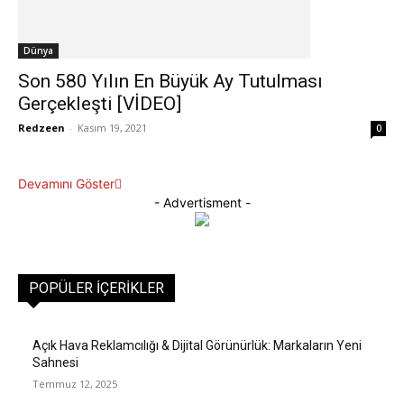
Dünya
Son 580 Yılın En Büyük Ay Tutulması
Gerçekleşti [VİDEO]
Redzeen
-
Kasım 19, 2021
0
Devamını Göster
- Advertisment -
POPÜLER İÇERIKLER
Açık Hava Reklamcılığı & Dijital Görünürlük: Markaların Yeni
Sahnesi
Temmuz 12, 2025