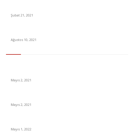
Game of Thrones’un yaratıcısı George R. R. Martin’den Yeni
Dizi
Şubat 21, 2021
Beşiktaş’tan forvete Batshuayi hamlesi
Ağustos 10, 2021
En Çok Tıklananlar
İzlemeniz Gereken En iyi Yabancı Diziler | IMDb Puanı 8 üzeri
Diziler
Mayıs 2, 2021
İnsanlık bir milyon yıl sonra neye benzeyecek?
Mayıs 2, 2021
Yabancı Dizi Halo 1. Sezon Türkçe Dublaj İzle
Mayıs 1, 2022