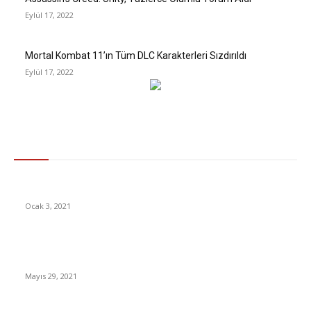
Eylül 17, 2022
Mortal Kombat 11’ın Tüm DLC Karakterleri Sızdırıldı
Eylül 17, 2022
Gündem
Son Dakika Elazığ’da Korkutan Deprem
Ocak 3, 2021
Chelsea Manchester City maçı hangi kanalda? M. City Chelsea
maçı ne zaman, şifresi izle
Mayıs 29, 2021