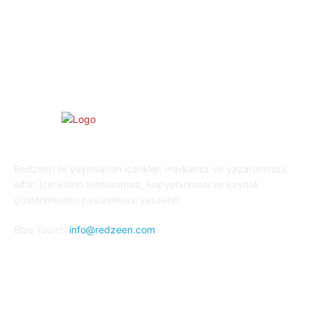
Oyun Dünyası
25
Kripto Para
23
Redzeen ile yayımlanan içerikler, markamız ve yazarlarımıza
aittir. İçeriklerin alıntılanması, kopyalanması ve kaynak
gösterilmeden paylaşılması yasaktır!
Bize Yazın!:
info@redzeen.com
Bizi Takip Edin!