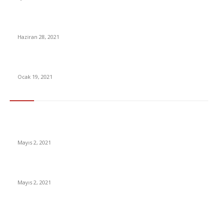
Normale dönüyoruz! İçişleri’nden ‘1 Temmuz’ genelgesi
Haziran 28, 2021
Sitene Ücretsiz Trafik Kazan
Ocak 19, 2021
En Çok Tıklananlar
İzlemeniz Gereken En iyi Yabancı Diziler | IMDb Puanı 8 üzeri
Diziler
Mayıs 2, 2021
İnsanlık bir milyon yıl sonra neye benzeyecek?
Mayıs 2, 2021
Yabancı Dizi Halo 1. Sezon Türkçe Dublaj İzle