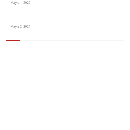
Mayıs 1, 2022
15 ülkeden gelenlerden PCR testi istenmeyecek
Mayıs 2, 2021
Popüler Kategoriler
Gündem
283
Ekonomi & Finans
96
Teknoloji
77
Sağlık
56
Dizi & Film
38
Dünya
37
Eğlence
30
Spor
29
Eğitim
29
Yaşam
27