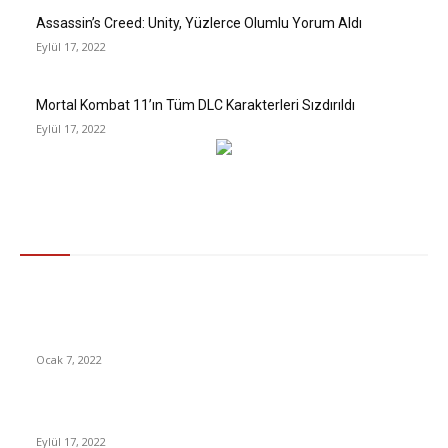
Assassin’s Creed: Unity, Yüzlerce Olumlu Yorum Aldı
Eylül 17, 2022
Mortal Kombat 11’ın Tüm DLC Karakterleri Sızdırıldı
Eylül 17, 2022
Gündem
Merkez Bankası, Dövize Yaptığı Beşinci Müdahalenin
Bilançosunu Açıkladı: 5 Müdahalenin Toplamı Büyüklüğü Belli
Oldu
Ocak 7, 2022
Audi, Captain Marvel’a Neleri Kaçırdığını Gösterdi (Video)
Eylül 17, 2022