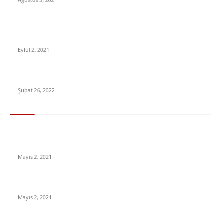
Çip Krizi Tesla’yı da Vurmuş: Çin’de Üretimin Durdurulduğu
Ortaya Çıktı
Eylül 2, 2021
Şubat Ayı Açlık ve Yoksulluk Sınırı Açıklandı!
Şubat 26, 2022
En Çok Tıklananlar
İzlemeniz Gereken En iyi Yabancı Diziler | IMDb Puanı 8 üzeri
Diziler
Mayıs 2, 2021
İnsanlık bir milyon yıl sonra neye benzeyecek?
Mayıs 2, 2021