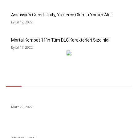
Assassin’s Creed: Unity, Yüzlerce Olumlu Yorum Aldı
Eylül 17, 2022
Mortal Kombat 11’ın Tüm DLC Karakterleri Sızdırıldı
Eylül 17, 2022
Gündem
Ücretsiz Özgeçmiş CV Oluşturabileceğiniz İnternet Siteleri
Mart 29, 2022
MasterChef ana kadro ikinci yarışmacısı kim oldu? MasterChef
Türkiye 2021 yarışmacıları belli oluyor!
Ağustos 3, 2021