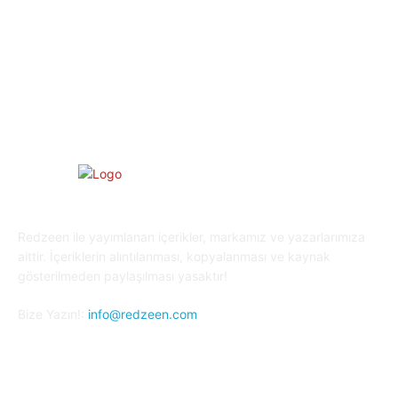
Yaşam
27
Oyun Dünyası
25
Kripto Para
23
Redzeen ile yayımlanan içerikler, markamız ve yazarlarımıza
aittir. İçeriklerin alıntılanması, kopyalanması ve kaynak
gösterilmeden paylaşılması yasaktır!
Bize Yazın!:
info@redzeen.com