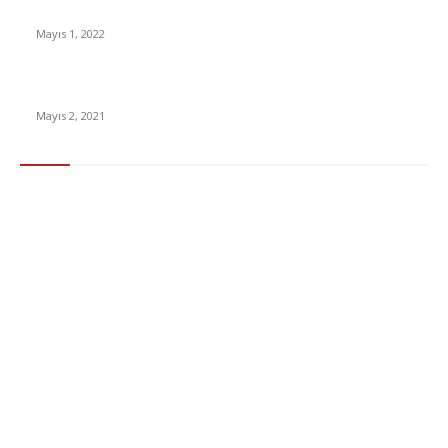
Yabancı Dizi Halo 1. Sezon Türkçe Dublaj İzle
Mayıs 1, 2022
15 ülkeden gelenlerden PCR testi istenmeyecek
Mayıs 2, 2021
Popüler Kategoriler
Gündem
283
Ekonomi & Finans
96
Teknoloji
77
Sağlık
56
Dizi & Film
38
Dünya
37
Eğlence
30
Spor
29
Eğitim
29