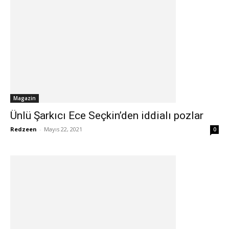
Magazin
Ünlü Şarkıcı Ece Seçkin’den iddialı pozlar
Redzeen
-
Mayıs 22, 2021
0