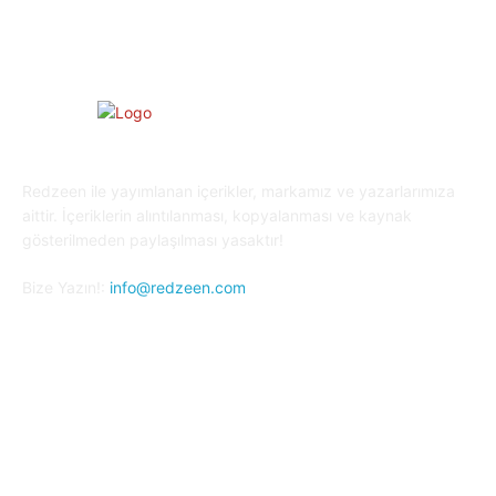
Redzeen ile yayımlanan içerikler, markamız ve yazarlarımıza
aittir. İçeriklerin alıntılanması, kopyalanması ve kaynak
gösterilmeden paylaşılması yasaktır!
Bize Yazın!:
info@redzeen.com
Bizi Takip Edin!