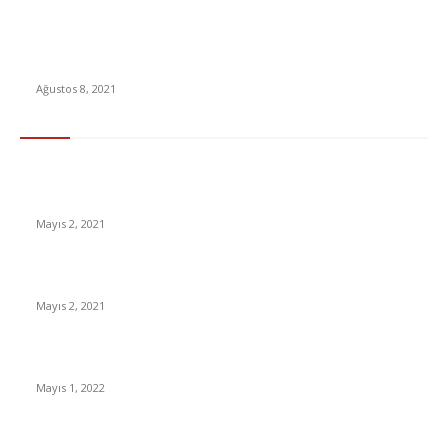
Eski Hazine ve Maliye Bakanı Albayrak’ın sızan fotoğrafı ve
düşündürdükleri
Ağustos 8, 2021
En Çok Tıklananlar
İzlemeniz Gereken En iyi Yabancı Diziler | IMDb Puanı 8 üzeri
Diziler
Mayıs 2, 2021
İnsanlık bir milyon yıl sonra neye benzeyecek?
Mayıs 2, 2021
Yabancı Dizi Halo 1. Sezon Türkçe Dublaj İzle
Mayıs 1, 2022
15 ülkeden gelenlerden PCR testi istenmeyecek