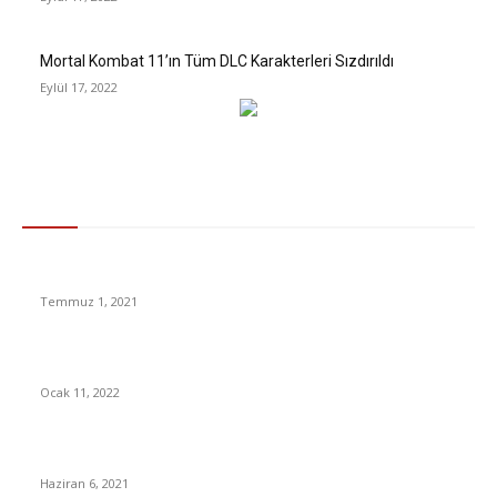
Mortal Kombat 11’ın Tüm DLC Karakterleri Sızdırıldı
Eylül 17, 2022
Gündem
Elektriğe yüzde 15, doğalgaza yüzde 12 zam yapıldı!
Temmuz 1, 2021
KDV’ye Fiyatları Düşürecek İndirim Yolda
Ocak 11, 2022
Sedat Peker’den Sezgin Baran Korkmaz iddiası
Haziran 6, 2021