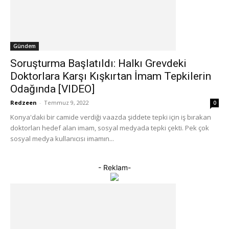
Gündem
Soruşturma Başlatıldı: Halkı Grevdeki
Doktorlara Karşı Kışkırtan İmam Tepkilerin
Odağında [VIDEO]
Redzeen
-
Temmuz 9, 2022
0
Konya'daki bir camide verdiği vaazda şiddete tepki için iş bırakan
doktorları hedef alan imam, sosyal medyada tepki çekti. Pek çok
sosyal medya kullanıcısı imamın...
- Reklam-