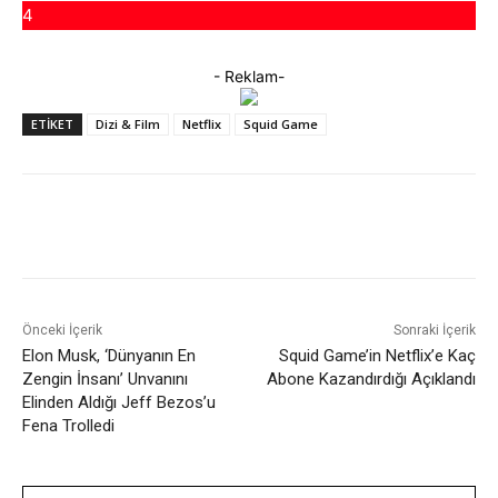
4
- Reklam-
ETIKET
Dizi & Film
Netflix
Squid Game
Facebook
X
WhatsApp
ReddIt
Önceki İçerik
Sonraki İçerik
Elon Musk, ‘Dünyanın En
Squid Game’in Netflix’e Kaç
Zengin İnsanı’ Unvanını
Abone Kazandırdığı Açıklandı
Elinden Aldığı Jeff Bezos’u
Fena Trolledi