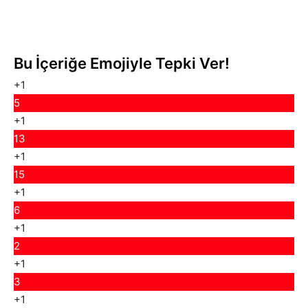
Bu İçeriğe Emojiyle Tepki Ver!
+1
5
+1
13
+1
15
+1
6
+1
2
+1
3
+1