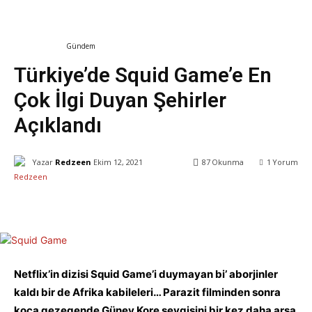
Dizi & Film
Gündem
Türkiye’de Squid Game’e En
Çok İlgi Duyan Şehirler
Açıklandı
Yazar
Redzeen
Ekim 12, 2021
87
Okunma
1
Yorum
Facebook
X
WhatsApp
ReddIt
Netflix’in dizisi Squid Game’i duymayan bi’ aborjinler
kaldı bir de Afrika kabileleri… Parazit filminden sonra
koca gezegende Güney Kore sevgisini bir kez daha arşa