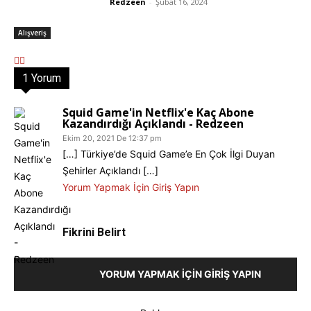
Redzeen
-
Şubat 16, 2024
Alışveriş
1 Yorum
Squid Game'in Netflix'e Kaç Abone
Kazandırdığı Açıklandı - Redzeen
Ekim 20, 2021 De 12:37 pm
[…] Türkiye’de Squid Game’e En Çok İlgi Duyan
Şehirler Açıklandı […]
Yorum Yapmak İçin Giriş Yapın
Fikrini Belirt
YORUM YAPMAK İÇIN GIRIŞ YAPIN