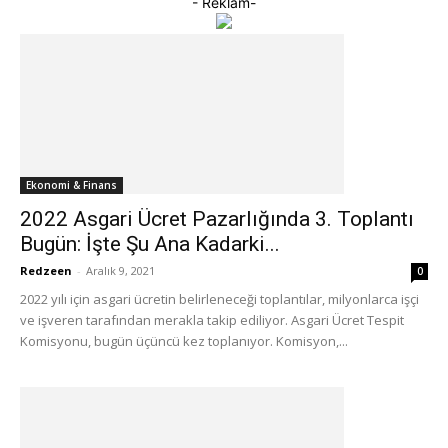
- Reklam-
Ekonomi & Finans
2022 Asgari Ücret Pazarlığında 3. Toplantı
Bugün: İşte Şu Ana Kadarki...
Redzeen
-
Aralık 9, 2021
0
2022 yılı için asgari ücretin belirleneceği toplantılar, milyonlarca işçi
ve işveren tarafından merakla takip ediliyor. Asgari Ücret Tespit
Komisyonu, bugün üçüncü kez toplanıyor. Komisyon,...