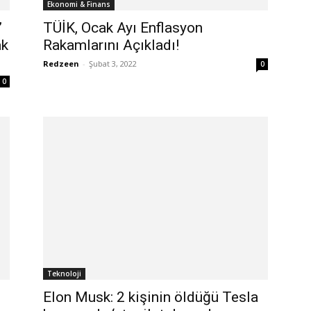
Ekonomi & Finans
’
TÜİK, Ocak Ayı Enflasyon
ak
Rakamlarını Açıkladı!
Redzeen
-
Şubat 3, 2022
0
0
Teknoloji
Elon Musk: 2 kişinin öldüğü Tesla