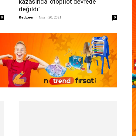
kazasında ‘otopilot devrede
değildi’
Redzeen
-
Nisan 20, 2021
0
0