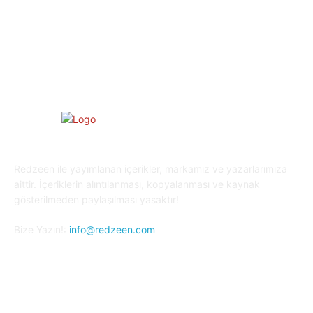
Oyun Dünyası
25
Kripto Para
23
Redzeen ile yayımlanan içerikler, markamız ve yazarlarımıza
aittir. İçeriklerin alıntılanması, kopyalanması ve kaynak
gösterilmeden paylaşılması yasaktır!
Bize Yazın!:
info@redzeen.com
Bizi Takip Edin!