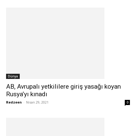
Dünya
AB, Avrupalı yetkililere giriş yasağı koyan
Rusya’yı kınadı
Redzeen
-
Nisan 29, 2021
0