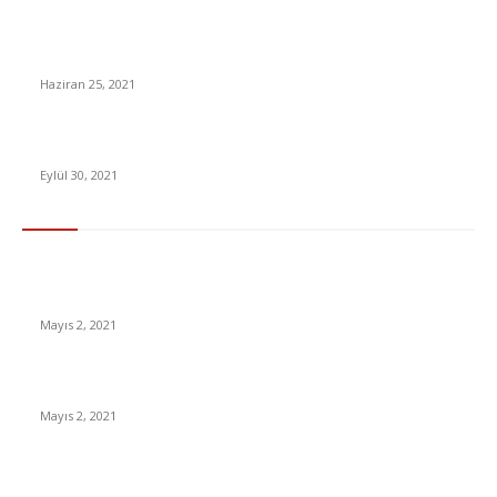
Survivor’da kim elendi? İkili finale kim kaldı? Ayşe mi Poyraz
mı İsmail mi elendi?
Haziran 25, 2021
Elon Musk’tan hükümetlere kripto para tavsiyesi
Eylül 30, 2021
En Çok Tıklananlar
İzlemeniz Gereken En iyi Yabancı Diziler | IMDb Puanı 8 üzeri
Diziler
Mayıs 2, 2021
İnsanlık bir milyon yıl sonra neye benzeyecek?
Mayıs 2, 2021
Yabancı Dizi Halo 1. Sezon Türkçe Dublaj İzle