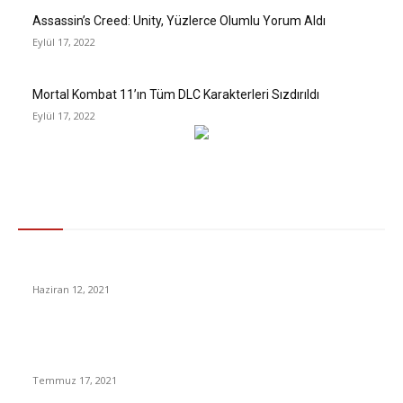
Assassin’s Creed: Unity, Yüzlerce Olumlu Yorum Aldı
Eylül 17, 2022
Mortal Kombat 11’ın Tüm DLC Karakterleri Sızdırıldı
Eylül 17, 2022
Gündem
Normalleşme kararı! Haziran ayı sonunda
Haziran 12, 2021
2021 YKS sonuçları ne zaman açıklanır? ÖSYM TYT AYT sınav
sonuçları
Temmuz 17, 2021