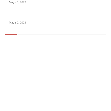
Mayıs 1, 2022
15 ülkeden gelenlerden PCR testi istenmeyecek
Mayıs 2, 2021
Popüler Kategoriler
Gündem
283
Ekonomi & Finans
96
Teknoloji
77
Sağlık
56
Dizi & Film
38
Dünya
37
Eğlence
30
Spor
29
Eğitim
29
Yaşam
27