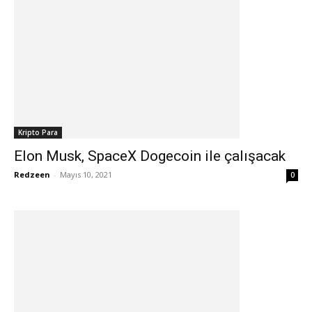
Kripto Para
Elon Musk, SpaceX Dogecoin ile çalışacak
Redzeen
-
Mayıs 10, 2021
0