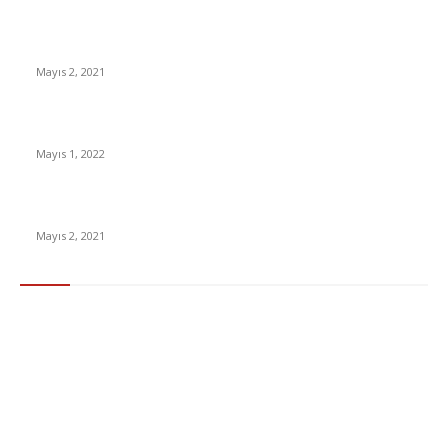
İnsanlık bir milyon yıl sonra neye benzeyecek?
Mayıs 2, 2021
Yabancı Dizi Halo 1. Sezon Türkçe Dublaj İzle
Mayıs 1, 2022
15 ülkeden gelenlerden PCR testi istenmeyecek
Mayıs 2, 2021
Popüler Kategoriler
Gündem
283
Ekonomi & Finans
96
Teknoloji
77
Sağlık
56
Dizi & Film
38