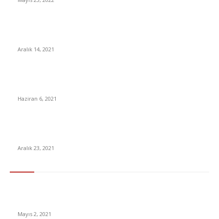
Böyle Dalgınlık mı Olur: 4 Milyon TL’lik NFT, Yanlışlıkla 40 bin
TL’ye Satıldı
Aralık 14, 2021
2021 LGS soru ve cevap anahtarı kitapçıkları ne zaman
yayınlanacak?
Haziran 6, 2021
Dolar Kurundaki Düşüş Hakkında Şok İddia: ‘Merkez Bankası 7
Milyar Dolar Sattı’
Aralık 23, 2021
En Çok Tıklananlar
İzlemeniz Gereken En iyi Yabancı Diziler | IMDb Puanı 8 üzeri
Diziler
Mayıs 2, 2021