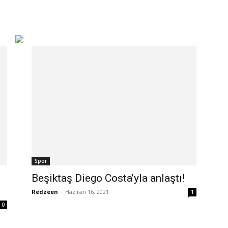
Spor
Beşiktaş Diego Costa’yla anlaştı!
Redzeen
-
Haziran 16, 2021
1
0