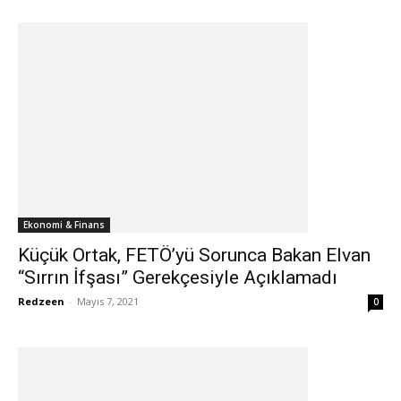
Ekonomi & Finans
Küçük Ortak, FETÖ’yü Sorunca Bakan Elvan
“Sırrın İfşası” Gerekçesiyle Açıklamadı
Redzeen
-
Mayıs 7, 2021
0