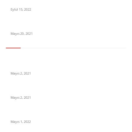
DPU Siber Güvenlik Workshop Aktifliği, 27-28 Nisan’da
Eylül 15, 2022
Köfteci Yusuf kimin, sahibi kim, kaç şubesi var?
Mayıs 20, 2021
En Çok Tıklananlar
İzlemeniz Gereken En iyi Yabancı Diziler | IMDb Puanı 8 üzeri
Diziler
Mayıs 2, 2021
İnsanlık bir milyon yıl sonra neye benzeyecek?
Mayıs 2, 2021
Yabancı Dizi Halo 1. Sezon Türkçe Dublaj İzle
Mayıs 1, 2022