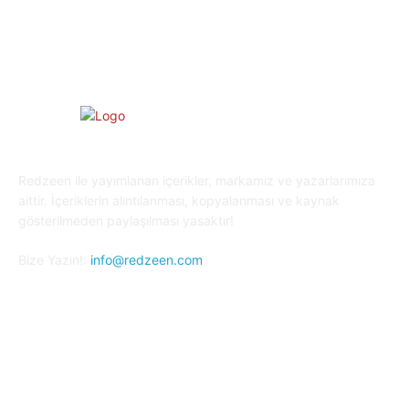
Kripto Para
23
Redzeen ile yayımlanan içerikler, markamız ve yazarlarımıza
aittir. İçeriklerin alıntılanması, kopyalanması ve kaynak
gösterilmeden paylaşılması yasaktır!
Bize Yazın!:
info@redzeen.com
Bizi Takip Edin!