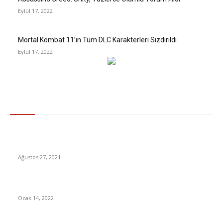
Eylül 17, 2022
Mortal Kombat 11’ın Tüm DLC Karakterleri Sızdırıldı
Eylül 17, 2022
Gündem
ABD, Türkiye’nin Google, Facebook, Netflix Gibi Şirketlerden
Aldığı Dijital Hizmet Vergisi’ni Kaldırmasını Talep Etti
Ağustos 27, 2021
YouTube’da 10 Milyar İzlenmeyi Geçen İlk Video Oldu [Video]
Ocak 14, 2022