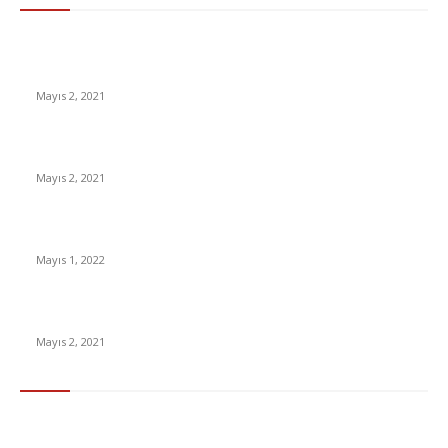
İzlemeniz Gereken En iyi Yabancı Diziler | IMDb Puanı 8 üzeri
Diziler
Mayıs 2, 2021
İnsanlık bir milyon yıl sonra neye benzeyecek?
Mayıs 2, 2021
Yabancı Dizi Halo 1. Sezon Türkçe Dublaj İzle
Mayıs 1, 2022
15 ülkeden gelenlerden PCR testi istenmeyecek
Mayıs 2, 2021
Popüler Kategoriler
Gündem
283