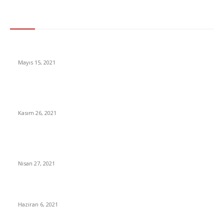
Gündem
Süper Ligin Şampiyonu Beşiktaş
Mayıs 15, 2021
Bakanlıktan Gıda Etiketlerine Düzenleme İçindekiler
Gözümüze Gözümüze Sokulacak
Kasım 26, 2021
iOS 14.5: Apple’ın yeni güncellemesiyle ilgili bilmeniz gereken 5
şey
Nisan 27, 2021
2021 LGS Puan Hesaplama Nasıl Yapılır?
Haziran 6, 2021
En Çok Tıklananlar