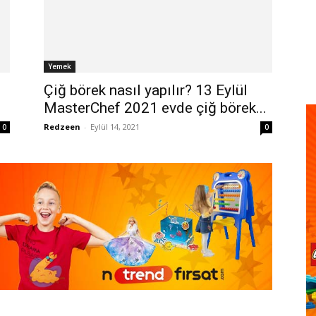
Yemek
Çiğ börek nasıl yapılır? 13 Eylül
MasterChef 2021 evde çiğ börek...
Redzeen
-
Eylül 14, 2021
0
0