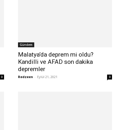
Gündem
Malatya’da deprem mi oldu?
Kandilli ve AFAD son dakika
depremler
Redzeen
-
Eylül 21, 2021
0
0