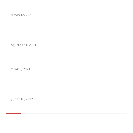
Dünyamızın Son 40 Yıldaki Değişimi
Mayıs 12, 2021
Beşiktaş’ta Sergen Yalçın, kariyer hedefini açıkladı! “Avrupa
hedefim var”
Ağustos 31, 2021
65 yıl sonra değişti! Trafik Cezası
Ocak 3, 2021
Maliye Bakanlığı’ndan En Ucuza Alışveriş Yapılabilecek Yerleri
Gösteren Mobil Uygulama
Şubat 16, 2022
En Çok Tıklananlar
İzlemeniz Gereken En iyi Yabancı Diziler | IMDb Puanı 8 üzeri
Diziler