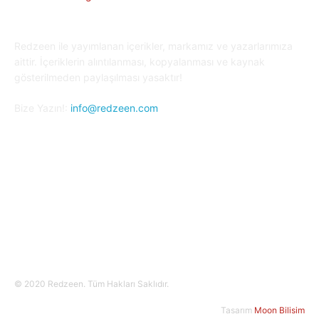
Redzeen ile yayımlanan içerikler, markamız ve yazarlarımıza
aittir. İçeriklerin alıntılanması, kopyalanması ve kaynak
gösterilmeden paylaşılması yasaktır!
Bize Yazın!:
info@redzeen.com
Bizi Takip Edin!
© 2020 Redzeen. Tüm Hakları Saklıdır.
Tasarım
Moon Bilisim