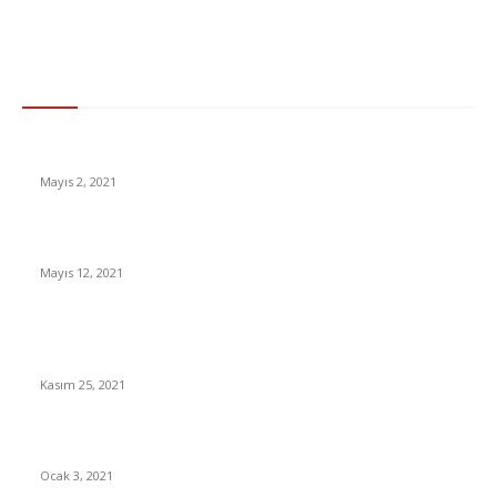
Gündem
15 ülkeden gelenlerden PCR testi istenmeyecek
Mayıs 2, 2021
Arefe Günü ve Bayramda Marketler Açık mı?
Mayıs 12, 2021
Activision Blizzard’a Şok Siber Saldırı Call of Duty Sunucularına
Erişim Sağlanamadı
Kasım 25, 2021
Jennifer Lopez genç görünmenin sırrını açıkladı
Ocak 3, 2021