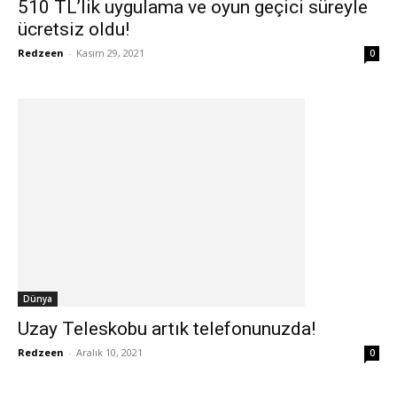
510 TL’lik uygulama ve oyun geçici süreyle
ücretsiz oldu!
Redzeen
-
Kasım 29, 2021
0
Dünya
Uzay Teleskobu artık telefonunuzda!
Redzeen
-
Aralık 10, 2021
0