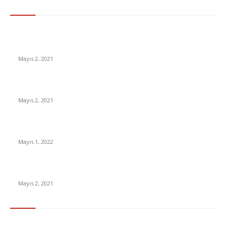
En Çok Tıklananlar
İzlemeniz Gereken En iyi Yabancı Diziler | IMDb Puanı 8 üzeri
Diziler
Mayıs 2, 2021
İnsanlık bir milyon yıl sonra neye benzeyecek?
Mayıs 2, 2021
Yabancı Dizi Halo 1. Sezon Türkçe Dublaj İzle
Mayıs 1, 2022
15 ülkeden gelenlerden PCR testi istenmeyecek
Mayıs 2, 2021
Popüler Kategoriler
Gündem
283